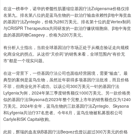
在这一榜单中，诺华的脊髓性肌萎缩症基因疗法Zolgensma价格仅排
名第九。排名第八位的是蓝鸟生物的一款治疗输血依赖性β地中海贫血
的基因疗法Zynteglo，价格为280万美元。排名第十位的是Vertex制药
与CRISPR Therapeutics共同研发的一款治疗镰状细胞病、β地中海贫
血的基因药物Casgevy，价格为220万美元。
有分析人士指出，当前全球基因治疗市场正处于从概念验证走向规模
化商业化的拐点。从这些“天价药”的销售来看，全球范围内“有价无
市”都是一个现实问题。
在这一背景下，一些基因疗法公司也面临经营困境，需要“输血”。最
典型的案例是蓝鸟生物，虽然近年获得多项基因疗法批准，而且价格
不菲，但商业化并不成功。以该公司300万美元一针的基因疗法
Lyfgenia为例，2024年第三季度销售额仅1000万美元。另一款价格类
似的基因疗法Skysona在2023年整个完整上市年的销售额也仅为1240
万美元。2024年全年，蓝鸟生物的三款基因疗法Zynteglo、Skysona
和Lyfgenia共治疗37名患者。今年6月，蓝鸟生物被私募股权公司
Carlyle和SK Capital收购。
此前，辉瑞的血友病B基因疗法Beqvez也曾以超过300万美元的价格