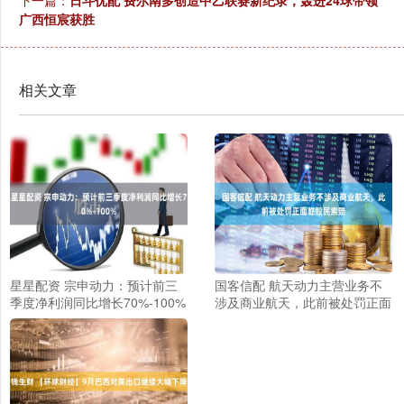
下一篇：
日斗优配 费尔南多创造中乙联赛新纪录，轰进24球带领
广西恒宸获胜
相关文章
星星配资 宗申动力：预计前三
国客信配 航天动力主营业务不
季度净利润同比增长70%-100%
涉及商业航天，此前被处罚正面
临股民索赔