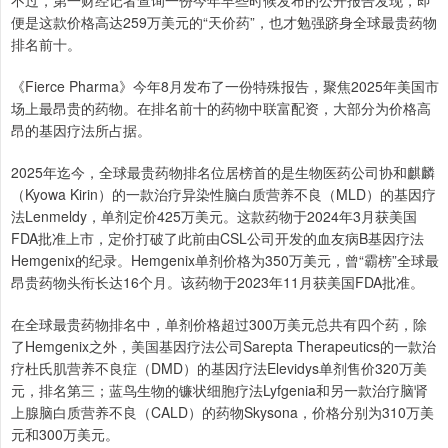
不过，第一财经记者查询一份今年早些时候发布的公开报告发现，即
便是这款价格高达259万美元的“天价药”，也才勉强跻身全球最贵药物
排名前十。
《Fierce Pharma》今年8月发布了一份特殊报告，聚焦2025年美国市
场上最昂贵的药物。在排名前十的药物中联富配资，大部分为价格高
昂的基因疗法所占据。
2025年迄今，全球最贵药物排名位居榜首的是生物医药公司协和麒麟
（Kyowa Kirin）的一款治疗异染性脑白质营养不良（MLD）的基因疗
法Lenmeldy，单剂定价425万美元。这款药物于2024年3月获美国
FDA批准上市，定价打破了此前由CSL公司开发的血友病B基因疗法
Hemgenix的纪录。Hemgenix单剂价格为350万美元，曾“霸榜”全球最
昂贵药物头衔长达16个月。该药物于2023年11月获美国FDA批准。
在全球最贵药物排名中，单剂价格超过300万美元总共有四个药，除
了Hemgenix之外，美国基因疗法公司Sarepta Therapeutics的一款治
疗杜氏肌营养不良症（DMD）的基因疗法Elevidys单剂售价320万美
元，排名第三；蓝鸟生物的镰状细胞疗法Lyfgenia和另一款治疗脑肾
上腺脑白质营养不良（CALD）的药物Skysona，价格分别为310万美
元和300万美元。