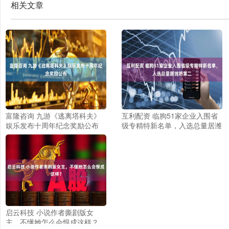
相关文章
富隆咨询 九游《逃离塔科夫》
互利配资 临朐51家企业入围省
娱乐发布十周年纪念奖励公布
级专精特新名单，入选总量居潍
坊第二
启云科技 小说作者撕剧版女
主，不懂她怎么会恨成这样？