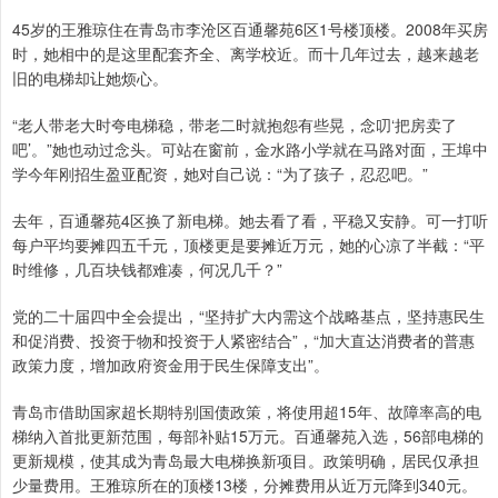
45岁的王雅琼住在青岛市李沧区百通馨苑6区1号楼顶楼。2008年买房
时，她相中的是这里配套齐全、离学校近。而十几年过去，越来越老
旧的电梯却让她烦心。
“老人带老大时夸电梯稳，带老二时就抱怨有些晃，念叨‘把房卖了
吧’。”她也动过念头。可站在窗前，金水路小学就在马路对面，王埠中
学今年刚招生盈亚配资，她对自己说：“为了孩子，忍忍吧。”
去年，百通馨苑4区换了新电梯。她去看了看，平稳又安静。可一打听
每户平均要摊四五千元，顶楼更是要摊近万元，她的心凉了半截：“平
时维修，几百块钱都难凑，何况几千？”
党的二十届四中全会提出，“坚持扩大内需这个战略基点，坚持惠民生
和促消费、投资于物和投资于人紧密结合”，“加大直达消费者的普惠
政策力度，增加政府资金用于民生保障支出”。
青岛市借助国家超长期特别国债政策，将使用超15年、故障率高的电
梯纳入首批更新范围，每部补贴15万元。百通馨苑入选，56部电梯的
更新规模，使其成为青岛最大电梯换新项目。政策明确，居民仅承担
少量费用。王雅琼所在的顶楼13楼，分摊费用从近万元降到340元。