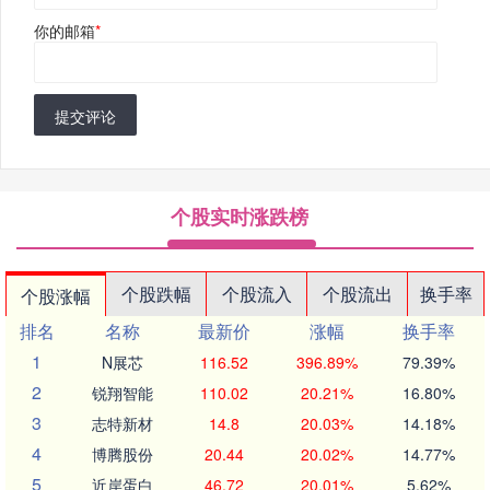
你的邮箱
*
提交评论
个股实时涨跌榜
个股跌幅
个股流入
个股流出
换手率
个股涨幅
排名
名称
最新价
涨幅
换手率
1
N展芯
116.52
396.89%
79.39%
2
锐翔智能
110.02
20.21%
16.80%
3
志特新材
14.8
20.03%
14.18%
4
博腾股份
20.44
20.02%
14.77%
5
近岸蛋白
46.72
20.01%
5.62%