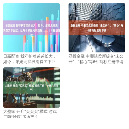
日赢配资 我守护着弟弟长大，
亚投金融 中顺洁柔新提交“未公
如今，弟媳无底线消费欠下巨
开”、“精心”等6件商标注册申请
款，让两个家庭风雨飘摇……丨
叶檀回信
大盈家 开启“买买买”模式 游戏
厂商“抄底”房地产？