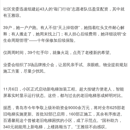
社区党委迅速组建起43人的“敲门行动”志愿者队伍盈亚配资，其中就
有王雅琼。
39户，她一户户跑。有人不信“天上掉馅饼”，她指着红头文件耐心解
释；有人搬走了，她周末找上门；有人担心后续费用，她详细说明“全
生命周期管理”——十年保修加后续保险。
仅两周时间，39个红手印，就像火花，点亮了老楼新的希望。
业委会组织了3场品牌推介会，让居民亲手试、亲眼瞧。物业提前规划
施工方案，尽量少扰民。
11月6日，小区正式启动新电梯加装工程。超大按键方便老人，智能
屏幕实时显示运行状态。这些，都与过去的老旧电梯形成鲜明对比。
据悉，青岛市今年争取上级补助资金9000余万元，将对全市625部老
旧电梯实施更新。首批32部已启用，160部正施工，其余有序推进。
百通馨苑这个曾被老旧电梯困扰的小区，成了示范点。“国补助力，
340元就能用上新电梯，上楼路顺当了。”王雅琼不由感叹。