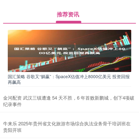
推荐资讯
国汇策略 谷歌又“躺赢”：SpaceX估值冲上8000亿美元 投资回报
再飙高
金河配资 武汉三镇遭逢 54 天不胜，6 年首败新鹏城，创下4项破
纪录事件
牛来乐 2025年贵州省文化旅游市场综合执法业务骨干培训班在
贵阳开班