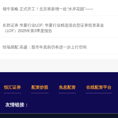
领牛策略 正式开工！北京将新增一处“水岸花园”——
长胜证券 华夏行业LOF: 华夏行业精选混合型证券投资基金
（LOF）2025年第3季度报告
恒瑞易配 高盛：股市年底前仍有进一步上行空间
恒汇证券
配资炒股
免息配资
在线配资平台
友情链接：